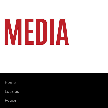
Home
Locales
Región