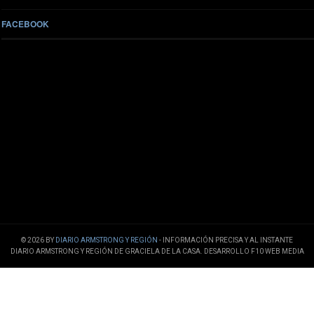
FACEBOOK
© 2026 BY
DIARIO ARMSTRONG Y REGIÓN
- INFORMACIÓN PRECISA Y AL INSTANTE
DIARIO ARMSTRONG Y REGIÓN DE GRACIELA DE LA CASA. DESARROLLO F10 WEB MEDIA