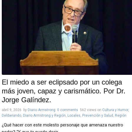
El miedo a ser eclipsado por un colega
más joven, capaz y carismático. Por Dr.
Jorge Galíndez.
abril 9, 2026
by
Diario Armstrong
0 comments
562 views
on
Cultura y Humor
,
Deliberando
,
Diario Armstrong y Región
,
Locales
,
Prevención y Salud
,
Región
¿Qué hacer con este molesto personaje que amenaza nuestro