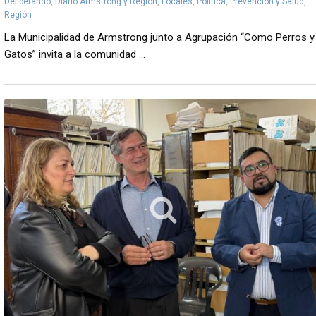
Deliberando
,
Diario Armstrong y Región
,
Locales
,
Política
,
Prevención y Salud
,
Región
La Municipalidad de Armstrong junto a Agrupación “Como Perros y
Gatos” invita a la comunidad ...