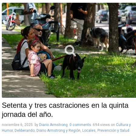
Setenta y tres castraciones en la quinta
jornada del año.
noviembre 6, 2025
by
Diario Armstrong
0 comments
694 views
on
Cultura y
Humor
,
Deliberando
,
Diario Armstrong y Región
,
Locales
,
Prevención y Salud