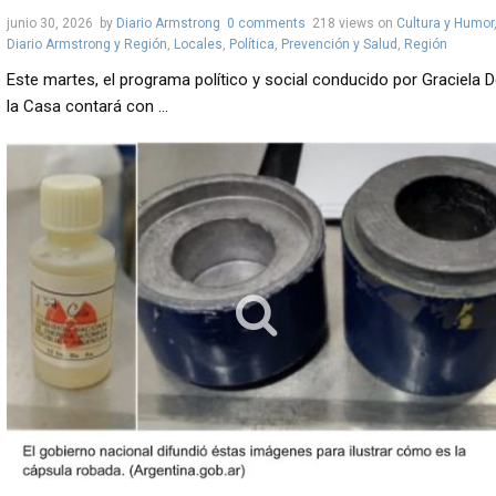
junio 30, 2026
by
Diario Armstrong
0 comments
218 views
on
Cultura y Humor
Diario Armstrong y Región
,
Locales
,
Política
,
Prevención y Salud
,
Región
Este martes, el programa político y social conducido por Graciela 
la Casa contará con ...