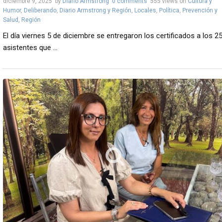
diciembre 9, 2025
by
Diario Armstrong
0 comments
555 views
on
Cultura y
Humor
,
Deliberando
,
Diario Armstrong y Región
,
Locales
,
Política
,
Prevención y
Salud
,
Región
El día viernes 5 de diciembre se entregaron los certificados a los 2
asistentes que ...