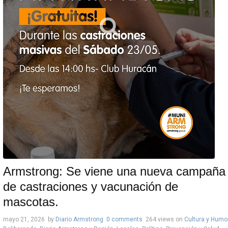
Armstrong: Se viene una nueva campaña
de castraciones y vacunación de
mascotas.
mayo 21, 2026
by
Diario Armstrong
0 comments
264 views
on
Cultura y Humo