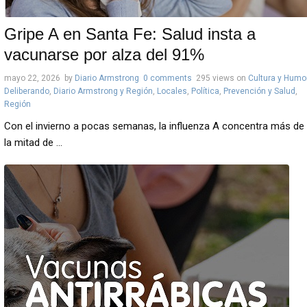
Gripe A en Santa Fe: Salud insta a
vacunarse por alza del 91%
mayo 22, 2026
by
Diario Armstrong
0 comments
295 views
on
Cultura y Humo
Deliberando
,
Diario Armstrong y Región
,
Locales
,
Política
,
Prevención y Salud
,
Región
Con el invierno a pocas semanas, la influenza A concentra más de
la mitad de ...