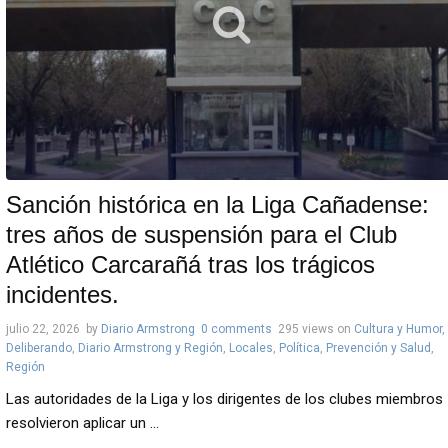
Sanción histórica en la Liga Cañadense:
tres años de suspensión para el Club
Atlético Carcarañá tras los trágicos
incidentes.
julio 22, 2026
by
Diario Armstrong
0 comments
295 views
on
Cultura y Humor
,
Deliberando
,
Diario Armstrong y Región
,
Locales
,
Política
,
Prevención y Salud
,
Región
Las autoridades de la Liga y los dirigentes de los clubes miembros
resolvieron aplicar un ...