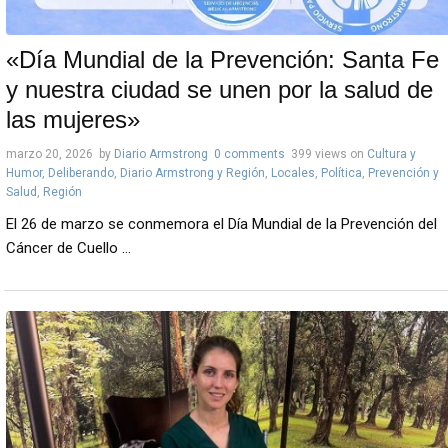
«Día Mundial de la Prevención: Santa Fe
y nuestra ciudad se unen por la salud de
las mujeres»
marzo 20, 2026
by
Diario Armstrong
0 comments
399 views
on
Cultura y
Humor
,
Deliberando
,
Diario Armstrong y Región
,
Locales
,
Política
,
Prevención y
Salud
,
Región
El 26 de marzo se conmemora el Día Mundial de la Prevención del
Cáncer de Cuello ...