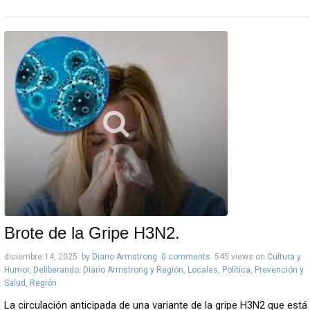
Brote de la Gripe H3N2.
diciembre 14, 2025
by
Diario Armstrong
0 comments
545 views
on
Cultura y
Humor
,
Deliberando
,
Diario Armstrong y Región
,
Locales
,
Política
,
Prevención y
Salud
,
Región
La circulación anticipada de una variante de la gripe H3N2 que está