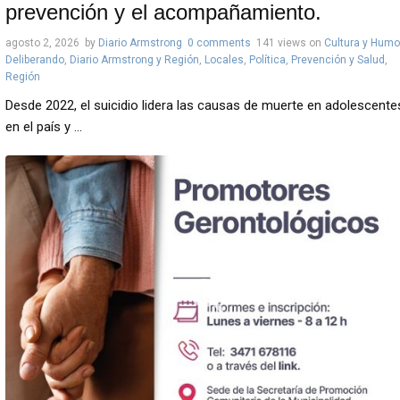
prevención y el acompañamiento.
agosto 2, 2026
by
Diario Armstrong
0 comments
141 views
on
Cultura y Humo
Deliberando
,
Diario Armstrong y Región
,
Locales
,
Política
,
Prevención y Salud
,
Región
Desde 2022, el suicidio lidera las causas de muerte en adolescente
en el país y ...