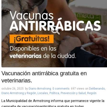
Vacunación antirrábica gratuita en
veterinarias.
octubre 26, 2025
by
Diario Armstrong
0 comments
697 views
on
Deliberando
,
Diario Armstrong y Región
,
Locales
,
Política
,
Prevención y Salud
,
Región
La Municipalidad de Armstrong informa que permanece vigente la
campaña de vacunaciónantirrábica gratuita en todas ...