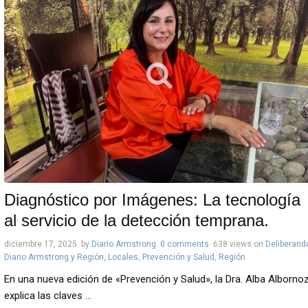
Diagnóstico por Imágenes: La tecnología
al servicio de la detección temprana.
diciembre 17, 2025
by
Diario Armstrong
0 comments
638 views
on
Deliberand
Diario Armstrong y Región
,
Locales
,
Prevención y Salud
,
Región
En una nueva edición de «Prevención y Salud», la Dra. Alba Alborno
explica las claves ...