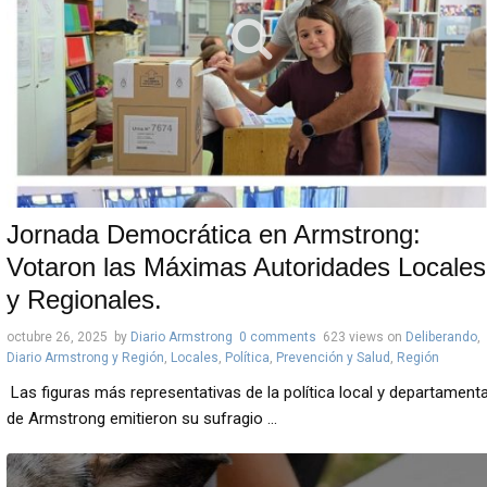
Jornada Democrática en Armstrong:
Votaron las Máximas Autoridades Locales
y Regionales.
octubre 26, 2025
by
Diario Armstrong
0 comments
623 views
on
Deliberando
,
Diario Armstrong y Región
,
Locales
,
Política
,
Prevención y Salud
,
Región
Las figuras más representativas de la política local y departamenta
de Armstrong emitieron su sufragio ...