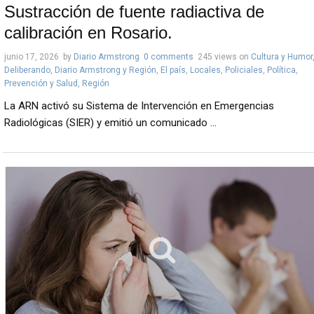
Sustracción de fuente radiactiva de
calibración en Rosario.
junio 17, 2026
by
Diario Armstrong
0 comments
245 views
on
Cultura y Humor
Deliberando
,
Diario Armstrong y Región
,
El país
,
Locales
,
Policiales
,
Política
,
Prevención y Salud
,
Región
La ARN activó su Sistema de Intervención en Emergencias
Radiológicas (SIER) y emitió un comunicado ...