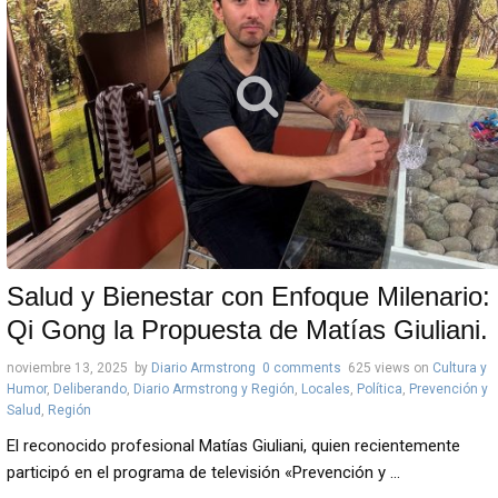
Salud y Bienestar con Enfoque Milenario:
Qi Gong la Propuesta de Matías Giuliani.
noviembre 13, 2025
by
Diario Armstrong
0 comments
625 views
on
Cultura y
Humor
,
Deliberando
,
Diario Armstrong y Región
,
Locales
,
Política
,
Prevención y
Salud
,
Región
El reconocido profesional Matías Giuliani, quien recientemente
participó en el programa de televisión «Prevención y ...