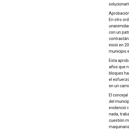
solucionarl
Aprobación
En otro ord
unanimidad
con un pat
contrastánd
inició en 2
municipio 
Esta aprob
años que n
bloques ha
el esfuerz
en un cami
El concejal
del municip
evidenció 
nada, trab
cuestión m
maquinaria