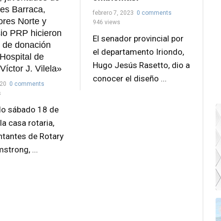
bes Barraca,
febrero 7, 2023
0 comments
res Norte y
946 views
io PRP hicieron
El senador provincial por
 de donación
el departamento Iriondo,
 Hospital de
Hugo Jesús Rasetto, dio a
Víctor J. Vilela»
conocer el diseño ...
020
0 comments
s
do sábado 18 de
 la casa rotaria,
ntantes de Rotary
strong, ...