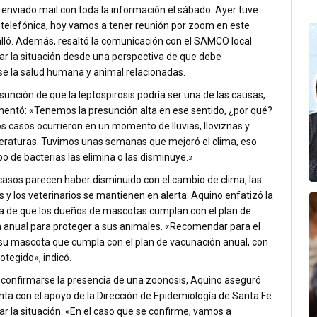
enviado mail con toda la información el sábado. Ayer tuve
a telefónica, hoy vamos a tener reunión por zoom en este
alló. Además, resaltó la comunicación con el SAMCO local
ar la situación desde una perspectiva de que debe
se la salud humana y animal relacionadas.
sunción de que la leptospirosis podría ser una de las causas,
mentó:
«Tenemos la presunción alta en ese sentido, ¿por qué?
s casos ocurrieron en un momento de lluvias, lloviznas y
eraturas. Tuvimos unas semanas que mejoró el clima, eso
po de bacterias las elimina o las disminuye.»
 casos parecen haber disminuido con el cambio de clima, las
 y los veterinarios se mantienen en alerta. Aquino enfatizó la
a de que los dueños de mascotas cumplan con el plan de
 anual para proteger a sus animales.
«Recomendar para el
su mascota que cumpla con el plan de vacunación anual, con
rotegido»,
indicó.
 confirmarse la presencia de una zoonosis, Aquino aseguró
ta con el apoyo de la Dirección de Epidemiología de Santa Fe
r la situación.
«En el caso que se confirme, vamos a