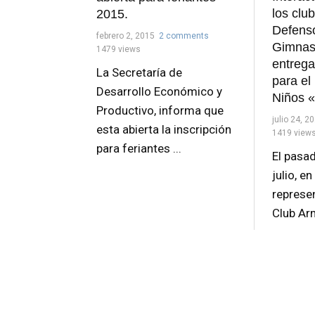
los clu
2015.
Defenso
febrero 2, 2015
2 comments
Gimnas
1479 views
entrega
La Secretaría de
para el
Desarrollo Económico y
Niños «
Productivo, informa que
julio 24, 2
esta abierta la inscripción
1419 view
para feriantes ...
El pasa
julio, en
represe
Club Arm