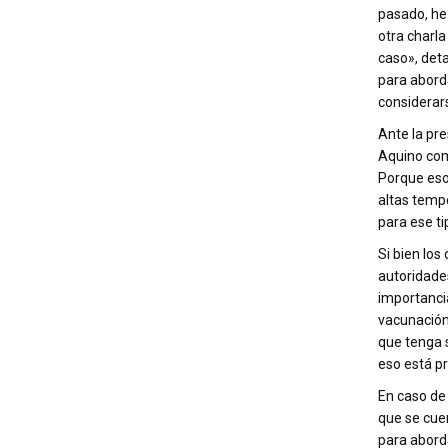
pasado, he 
otra charl
caso»
, det
para abord
considerar
Ante la pre
Aquino co
Porque eso
altas temp
para ese ti
Si bien los
autoridades
importanci
vacunación
que tenga 
eso está p
En caso de
que se cuen
para aborda