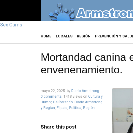
Sex Cams
HOME
LOCALES
REGIÓN
PREVENCIÓN Y SALU
Mortandad canina 
envenenamiento.
mayo 22, 2025
by
Diario Armstrong
0 comments
1418 views
on
Cultura y
Humor
,
Deliberando
,
Diario Armstrong
y Región
,
El país
,
Política
,
Región
Share this post