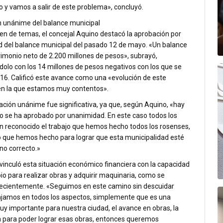
o y vamos a salir de este problema»,
concluyó.
 unánime del balance municipal
en de temas, el concejal Aquino destacó la aprobación por
 del balance municipal del pasado 12 de mayo.
«Un balance
rimonio neto de 2.200 millones de pesos»,
subrayó,
olo con los 14 millones de pesos negativos con los que se
016. Calificó este avance como una
«evolución de este
en la que estamos muy contentos».
ación unánime fue significativa, ya que, según Aquino,
«hay
o se ha aprobado por unanimidad. En este caso todos los
n reconocido el trabajo que hemos hecho todos los rosenses,
o que hemos hecho para lograr que esta municipalidad esté
no correcto.»
 vinculó esta situación económico financiera con la capacidad
io para realizar obras y adquirir maquinaria, como se
recientemente.
«Seguimos en este camino sin descuidar
ajamos en todos los aspectos, simplemente que es una
uy importante para nuestra ciudad, el avance en obras, la
 para poder lograr esas obras, entonces queremos