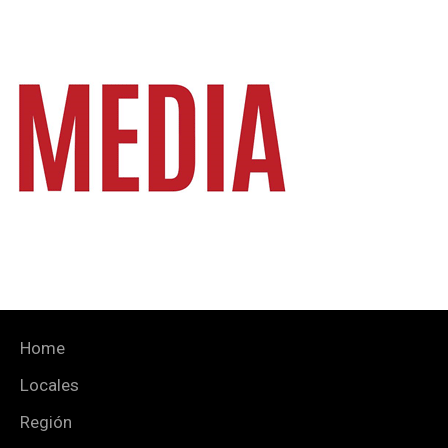
Home
Locales
Región