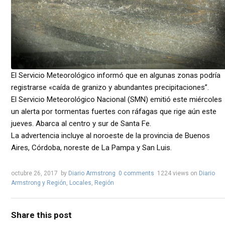
El Servicio Meteorológico informó que en algunas zonas podría
registrarse «caída de granizo y abundantes precipitaciones”.
El Servicio Meteorológico Nacional (SMN) emitió este miércoles
un alerta por tormentas fuertes con ráfagas que rige aún este
jueves. Abarca al centro y sur de Santa Fe.
La advertencia incluye al noroeste de la provincia de Buenos
Aires, Córdoba, noreste de La Pampa y San Luis.
octubre 26, 2017
by
Diario Armstrong
0 comments
1224 views
on
Diario
Armstrong y Región
,
Locales
,
Región
Share this post