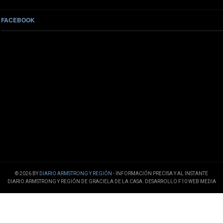
FACEBOOK
© 2026 BY
DIARIO ARMSTRONG Y REGIÓN
- INFORMACIÓN PRECISA Y AL INSTANTE
DIARIO ARMSTRONG Y REGIÓN DE GRACIELA DE LA CASA. DESARROLLO F10 WEB MEDIA