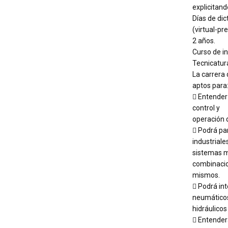
explicitand
Días de dic
(virtual-pr
2 años.
Curso de in
Tecnicatura
La carrera 
aptos para
 Entender
control y
operación 
 Podrá pa
industriale
sistemas m
combinacio
mismos.
 Podrá int
neumático
hidráulico
 Entender