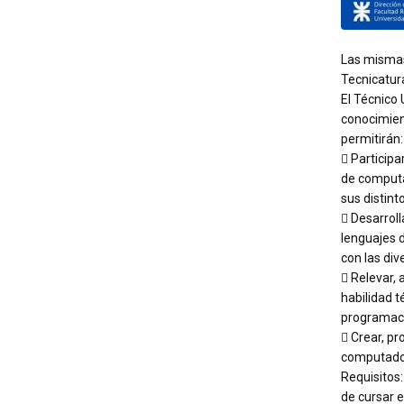
Las mismas
Tecnicatur
El Técnico 
conocimien
permitirán:
 Participa
de comput
sus distinto
 Desarrol
lenguajes 
con las div
 Relevar, 
habilidad té
programaci
 Crear, p
computado
Requisitos:
de cursar e