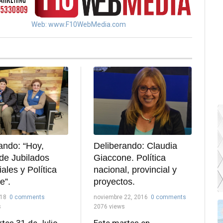
Web: www.F10WebMedia.com
ando: “Hoy,
Deliberando: Claudia
de Jubilados
Giaccone. Política
ales y Política
nacional, provincial y
e”.
proyectos.
018
0 comments
noviembre 22, 2016
0 comments
s
2076 views