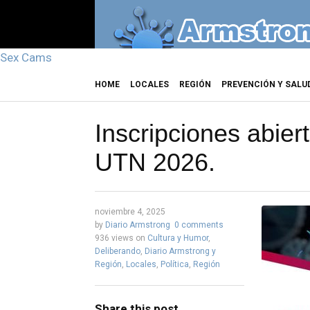
Sex Cams
HOME
LOCALES
REGIÓN
PREVENCIÓN Y SALU
Inscripciones abier
UTN 2026.
noviembre 4, 2025
by
Diario Armstrong
0 comments
936 views
on
Cultura y Humor
,
Deliberando
,
Diario Armstrong y
Región
,
Locales
,
Política
,
Región
Share this post