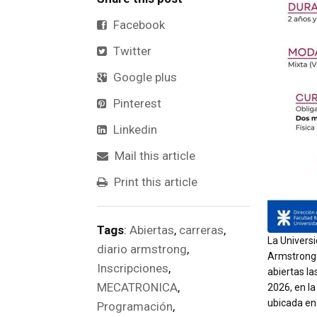
Facebook
Twitter
Google plus
Pinterest
Linkedin
Mail this article
Print this article
Tags
:
Abiertas
,
carreras
,
La Universi
diario armstrong
,
Armstrong 
Inscripciones
,
abiertas la
MECATRONICA
,
2026, en la
ubicada en 
Programación
,