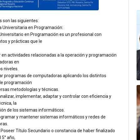
 son las siguientes:
a Universitaria en Programación:
Universitario en Programación es un profesional con
tos y prácticas que le
r en actividades relacionadas a la operación y programación
adoras en
s niveles.
lar programas de computadoras aplicando los distintos
de programación
ersas metodologías y técnicas.
analizar, implementar, adaptar y controlar con eficiencia y
cnica, la
ón de los sistemas informáticos.
rogramar y mantener sistemas informáticos y redes de
ras.
 Poseer Título Secundario o constancia de haber finalizado
l 5° año,