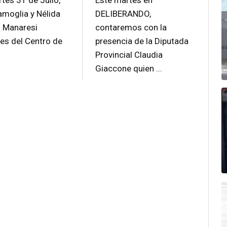
tes 31 de Julio,
Este martes en
amoglia y Nélida
DELIBERANDO,
) Manaresi
contaremos con la
tes del Centro de
presencia de la Diputada
Provincial Claudia
Giaccone quien ...