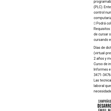
programab
(PLC). Ent
control nu
computariz
 Podrá col
Requisitos:
de cursar o
cursando el
Días de dic
(virtual-pr
2 años y m
Curso de in
Informes e
3471-3476
Las tecnica
laboral que
necesidade