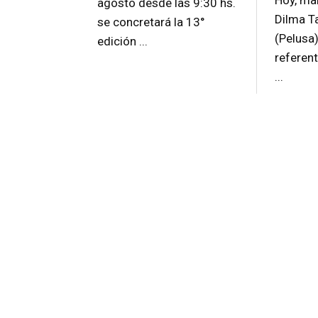
Hoy, mar
agosto desde las 9:30 hs.
Dilma T
se concretará la 13°
(Pelusa
edición ...
referen
...