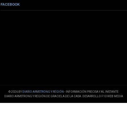
FACEBOOK
© 2026 BY
DIARIO ARMSTRONG Y REGIÓN
- INFORMACIÓN PRECISA Y AL INSTANTE
DIARIO ARMSTRONG Y REGIÓN DE GRACIELA DE LA CASA. DESARROLLO F10 WEB MEDIA