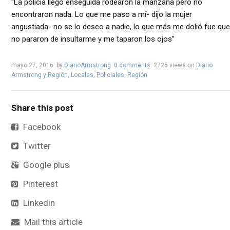
“La policía llego enseguida rodearon la manzana pero no
encontraron nada. Lo que me paso a mí- dijo la mujer
angustiada- no se lo deseo a nadie, lo que más me dolió fue que
no pararon de insultarme y me taparon los ojos”
mayo 27, 2016
by
DiarioArmstrong
0 comments
2725 views
on
Diario
Armstrong y Región
,
Locales
,
Policiales
,
Región
Share this post
Facebook
Twitter
Google plus
Pinterest
Linkedin
Mail this article