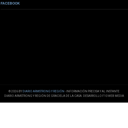
FACEBOOK
© 2026 BY
DIARIO ARMSTRONG Y REGIÓN
- INFORMACIÓN PRECISA Y AL INSTANTE
DIARIO ARMSTRONG Y REGIÓN DE GRACIELA DE LA CASA. DESARROLLO F10 WEB MEDIA