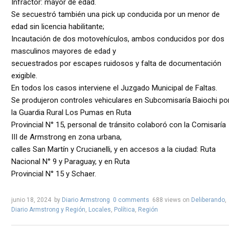
Infractor: mayor de edad.
Se secuestró también una pick up conducida por un menor de
edad sin licencia habilitante;
Incautación de dos motovehículos, ambos conducidos por dos
masculinos mayores de edad y
secuestrados por escapes ruidosos y falta de documentación
exigible.
En todos los casos interviene el Juzgado Municipal de Faltas.
Se produjeron controles vehiculares en Subcomisaría Baiochi po
la Guardia Rural Los Pumas en Ruta
Provincial N° 15, personal de tránsito colaboró con la Comisaría
III de Armstrong en zona urbana,
calles San Martín y Crucianelli, y en accesos a la ciudad: Ruta
Nacional N° 9 y Paraguay, y en Ruta
Provincial N° 15 y Schaer.
junio 18, 2024
by
Diario Armstrong
0 comments
688 views
on
Deliberando
,
Diario Armstrong y Región
,
Locales
,
Política
,
Región