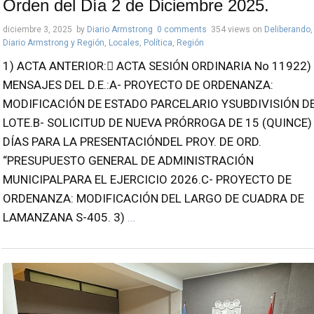
Orden del Día 2 de Diciembre 2025.
diciembre 3, 2025
by
Diario Armstrong
0 comments
354 views
on
Deliberando
,
Diario Armstrong y Región
,
Locales
,
Política
,
Región
1) ACTA ANTERIOR: ACTA SESIÓN ORDINARIA No 11922)
MENSAJES DEL D.E.:A- PROYECTO DE ORDENANZA:
MODIFICACIÓN DE ESTADO PARCELARIO YSUBDIVISIÓN D
LOTE.B- SOLICITUD DE NUEVA PRÓRROGA DE 15 (QUINCE)
DÍAS PARA LA PRESENTACIÓNDEL PROY. DE ORD.
“PRESUPUESTO GENERAL DE ADMINISTRACIÓN
MUNICIPALPARA EL EJERCICIO 2026.C- PROYECTO DE
ORDENANZA: MODIFICACIÓN DEL LARGO DE CUADRA DE
LAMANZANA S-405. 3)
…