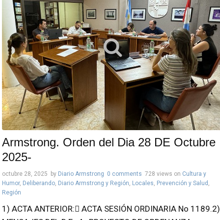
Armstrong. Orden del Dia 28 DE Octubre
2025-
octubre 28, 2025
by
Diario Armstrong
0 comments
728 views
on
Cultura y
Humor
,
Deliberando
,
Diario Armstrong y Región
,
Locales
,
Prevención y Salud
,
Región
1) ACTA ANTERIOR: ACTA SESIÓN ORDINARIA No 1189.2)