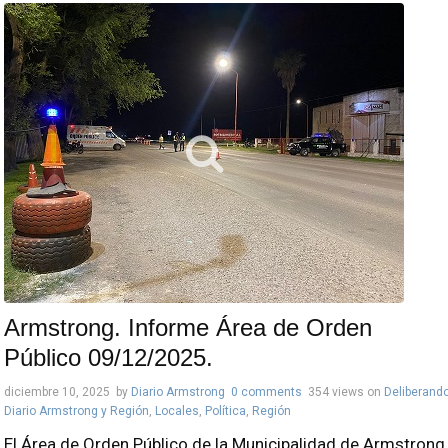
Armstrong. Informe Área de Orden
Público 09/12/2025.
diciembre 10, 2025
by
Diario Armstrong
0 comments
354 views
on
Deliberand
Diario Armstrong y Región
,
Locales
,
Política
,
Región
El Área de Orden Público de la Municipalidad de Armstrong