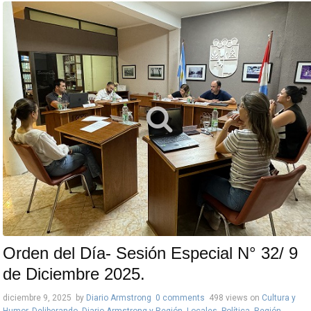
Orden del Día- Sesión Especial N° 32/ 9
de Diciembre 2025.
diciembre 9, 2025
by
Diario Armstrong
0 comments
498 views
on
Cultura y
Humor
,
Deliberando
,
Diario Armstrong y Región
,
Locales
,
Política
,
Región