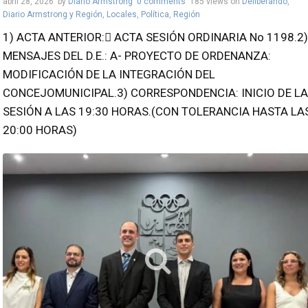
abril 28, 2026
by
Diario Armstrong
0 comments
185 views
on
Deliberando
,
Diario Armstrong y Región
,
Locales
,
Política
,
Región
1) ACTA ANTERIOR: ACTA SESIÓN ORDINARIA No 1198.2)
MENSAJES DEL D.E.: A- PROYECTO DE ORDENANZA:
MODIFICACIÓN DE LA INTEGRACIÓN DEL
CONCEJOMUNICIPAL.3) CORRESPONDENCIA: INICIO DE LA
SESIÓN A LAS 19:30 HORAS.(CON TOLERANCIA HASTA LA
20:00 HORAS)