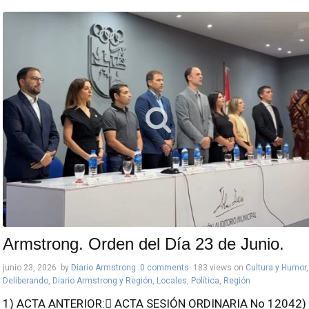
Armstrong. Orden del Día 23 de Junio.
junio 23, 2026
by
Diario Armstrong
0 comments
183 views
on
Cultura y Humor
,
Deliberando
,
Diario Armstrong y Región
,
Locales
,
Política
,
Región
1) ACTA ANTERIOR: ACTA SESIÓN ORDINARIA No 12042)