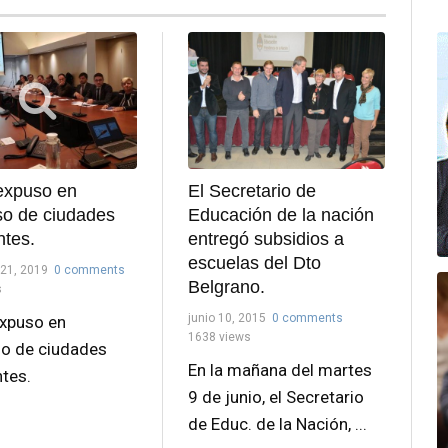
 expuso en
El Secretario de
so de ciudades
Educación de la nación
ntes.
entregó subsidios a
escuelas del Dto
21, 2019
0 comments
Belgrano.
s
junio 10, 2015
0 comments
expuso en
1638 views
o de ciudades
En la mañana del martes
ntes.
9 de junio, el Secretario
de Educ. de la Nación, ...