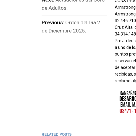
CONSTRUCT
Armstrong,
de Adultos.
Armstrong,
32.446.710
Previous
:
Orden del Día 2
Cruz Alta, 
de Diciembre 2025.
34.314.148
Previa lect
a uno de lo
puntos prev
reservan e
de aceptar 
recibidas, 
reclamo alg
RELATED POSTS