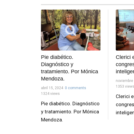
Clerici
Pie diabético.
congre
Diagnóstico y
intelige
tratamiento. Por Mónica
Mendoza.
noviembre 
1353 view
abril 15, 2024
0 comments
1324 views
Clerici 
Pie diabético. Diagnóstico
congres
y tratamiento. Por Mónica
intelige
Mendoza.