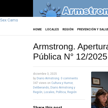
Sex Cams
HOME
LOCALES
REGIÓN
PREVENCIÓN Y SALU
Armstrong. Apertura
Pública N° 12/2025
diciembre 3, 2025
by
Diario Armstrong
0 comments
347 views
on
Cultura y Humor
,
Deliberando
,
Diario Armstrong y
Región
,
Locales
,
Política
,
Región
Share this post