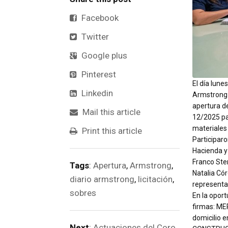
Facebook
Twitter
Google plus
Pinterest
El día lune
Linkedin
Armstrong s
apertura de
Mail this article
12/2025 pa
materiales
Print this article
Participaro
Hacienda y
Franco Ster
Tags
:
Apertura
,
Armstrong
,
Natalia Có
diario armstrong
,
licitación
,
representa
sobres
En la oport
firmas: ME
domicilio 
Next
:
Actuaciones del Coro