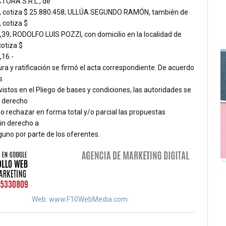
ORA S.R.L., de
 cotiza $ 25.880.458; ULLÚA SEGUNDO RAMÓN, también de
 cotiza $
,39; RODOLFO LUIS POZZI, con domicilio en la localidad de
cotiza $
,16.-
ura y ratificación se firmó el acta correspondiente. De acuerdo
s
istos en el Pliego de bases y condiciones, las autoridades se
l derecho
o rechazar en forma total y/o parcial las propuestas
sin derecho a
uno por parte de los oferentes.
Web: www.F10WebMedia.com