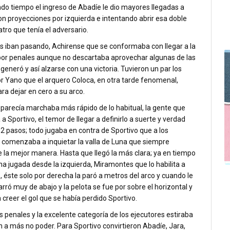
ndo tiempo el ingreso de Abadíe le dio mayores llegadas a
on proyecciones por izquierda e intentando abrir esa doble
atro que tenía el adversario.
s iban pasando, Achirense que se conformaba con llegar a la
 por penales aunque no descartaba aprovechar algunas de las
generó y así alzarse con una victoria. Tuvieron un par los
or Yano que el arquero Coloca, en otra tarde fenomenal,
ara dejar en cero a su arco.
e parecía marchaba más rápido de lo habitual, la gente que
a Sportivo, el temor de llegar a definirlo a suerte y verdad
2 pasos; todo jugaba en contra de Sportivo que a los
comenzaba a inquietar la valla de Luna que siempre
e la mejor manera. Hasta que llegó la más clara; ya en tiempo
na jugada desde la izquierda, Miramontes que lo habilita a
éste solo por derecha la paró a metros del arco y cuando le
arró muy de abajo y la pelota se fue por sobre el horizontal y
 creer el gol que se había perdido Sportivo.
s penales y la excelente categoría de los ejecutores estiraba
ón a más no poder. Para Sportivo convirtieron Abadíe, Jara,