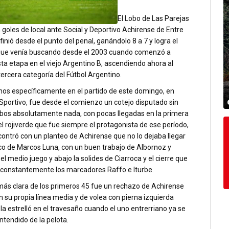
El Lobo de Las Parejas
goles de local ante Social y Deportivo Achirense de Entre
efinió desde el punto del penal, ganándolo 8 a 7 y logra el
ue venía buscando desde el 2003 cuando comenzó a
sta etapa en el viejo Argentino B, ascendiendo ahora al
tercera categoría del Fútbol Argentino.
os específicamente en el partido de este domingo, en
Sportivo, fue desde el comienzo un cotejo disputado sin
bos absolutamente nada, con pocas llegadas en la primera
el rojiverde que fue siempre el protagonista de ese período,
ontró con un planteo de Achirense que no lo dejaba llegar
rco de Marcos Luna, con un buen trabajo de Albornoz y
el medio juego y abajo la solides de Ciarroca y el cierre que
 constantemente los marcadores Raffo e Iturbe.
más clara de los primeros 45 fue un rechazo de Achirense
 su propia línea media y de volea con pierna izquierda
a estrelló en el travesaño cuando el uno entrerriano ya se
tendido de la pelota.