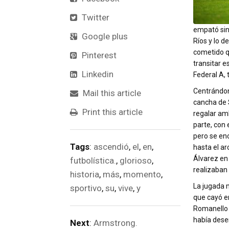
Twitter
empató sin 
Google plus
Ríos y lo d
cometido q
Pinterest
transitar e
Linkedin
Federal A, 
Centrándon
Mail this article
cancha de 
Print this article
regalar am
parte, con 
pero se enc
Tags
:
ascendió
,
el
,
en
,
hasta el a
Álvarez en 
futbolística.
,
glorioso
,
realizaban
historia
,
más
,
momento
,
La jugada 
sportivo
,
su
,
vive
,
y
que cayó en
Romanello l
había desen
Next
:
Armstrong.