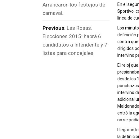
Arrancaron los festejos de
En el segu
Sportivo, c
carnaval.
línea de cu
Previous
:
Las Rosas.
Los minuto
definición
Elecciones 2015: habrá 6
contra que 
candidatos a Intendente y 7
dirigidos p
listas para concejales.
intervino p
El reloj qu
presionaba 
desde los 1
ponchazos 
intervino d
adicional u
Maldonado, 
entró la ag
no se podía
Llegaron lo
la definici