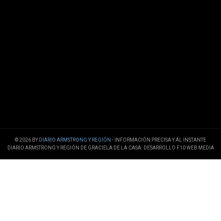
© 2026 BY
DIARIO ARMSTRONG Y REGIÓN
- INFORMACIÓN PRECISA Y AL INSTANTE
DIARIO ARMSTRONG Y REGIÓN DE GRACIELA DE LA CASA. DESARROLLO F10 WEB MEDIA