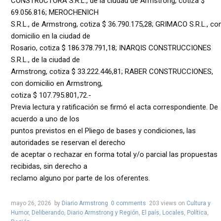
CONSTRUCTORA S.R.L., de la ciudad de Armstrong, cotiza $
69.056.816; MEROCHENICH
S.R.L., de Armstrong, cotiza $ 36.790.175,28; GRIMACO S.R.L., co
domicilio en la ciudad de
Rosario, cotiza $ 186.378.791,18; INARQIS CONSTRUCCIONES
S.R.L., de la ciudad de
Armstrong, cotiza $ 33.222.446,81; RABER CONSTRUCCIONES,
con domicilio en Armstrong,
cotiza $ 107.795.801,72.-
Previa lectura y ratificación se firmó el acta correspondiente. De
acuerdo a uno de los
puntos previstos en el Pliego de bases y condiciones, las
autoridades se reservan el derecho
de aceptar o rechazar en forma total y/o parcial las propuestas
recibidas, sin derecho a
reclamo alguno por parte de los oferentes.
mayo 26, 2026
by
Diario Armstrong
0 comments
203 views
on
Cultura y
Humor
,
Deliberando
,
Diario Armstrong y Región
,
El país
,
Locales
,
Política
,