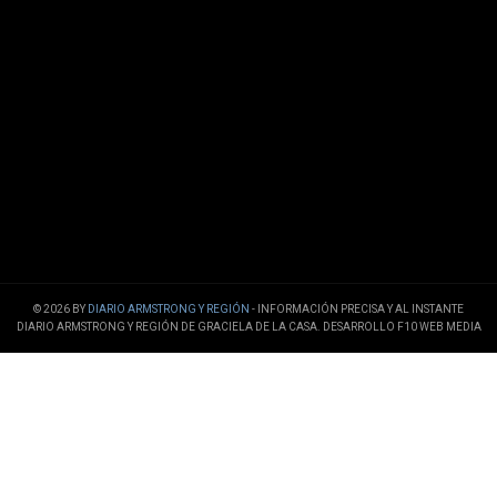
© 2026 BY
DIARIO ARMSTRONG Y REGIÓN
- INFORMACIÓN PRECISA Y AL INSTANTE
DIARIO ARMSTRONG Y REGIÓN DE GRACIELA DE LA CASA. DESARROLLO F10 WEB MEDIA