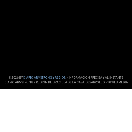
© 2026 BY
DIARIO ARMSTRONG Y REGIÓN
- INFORMACIÓN PRECISA Y AL INSTANTE
DIARIO ARMSTRONG Y REGIÓN DE GRACIELA DE LA CASA. DESARROLLO F10 WEB MEDIA