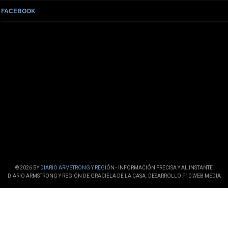
FACEBOOK
© 2026 BY
DIARIO ARMSTRONG Y REGIÓN
- INFORMACIÓN PRECISA Y AL INSTANTE
DIARIO ARMSTRONG Y REGIÓN DE GRACIELA DE LA CASA. DESARROLLO F10 WEB MEDIA