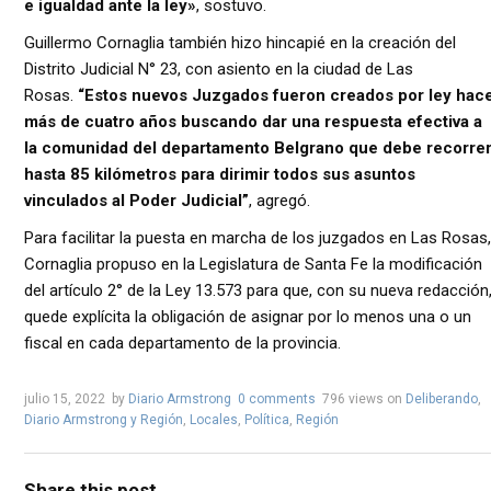
e igualdad ante la ley»
, sostuvo.
Guillermo Cornaglia también hizo hincapié en la creación del
Distrito Judicial N° 23, con asiento en la ciudad de Las
Rosas.
“Estos nuevos Juzgados fueron creados por ley hac
más de cuatro años buscando dar una respuesta efectiva a
la comunidad del departamento Belgrano que debe recorre
hasta 85 kilómetros para dirimir todos sus asuntos
vinculados al Poder Judicial”
, agregó.
Para facilitar la puesta en marcha de los juzgados en Las Rosas,
Cornaglia propuso en la Legislatura de Santa Fe la modificación
del artículo 2° de la Ley 13.573 para que, con su nueva redacción
quede explícita la obligación de asignar por lo menos una o un
fiscal en cada departamento de la provincia.
julio 15, 2022
by
Diario Armstrong
0 comments
796 views
on
Deliberando
,
Diario Armstrong y Región
,
Locales
,
Política
,
Región
Share this post