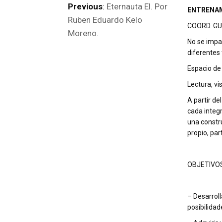
Previous
:
Eternauta El. Por
ENTRENA
Ruben Eduardo Kelo
COORD. G
Moreno.
No se impa
diferentes
Espacio de
Lectura, vi
A partir de
cada integ
una constru
propio, part
OBJETIVOS
– Desarroll
posibilidad