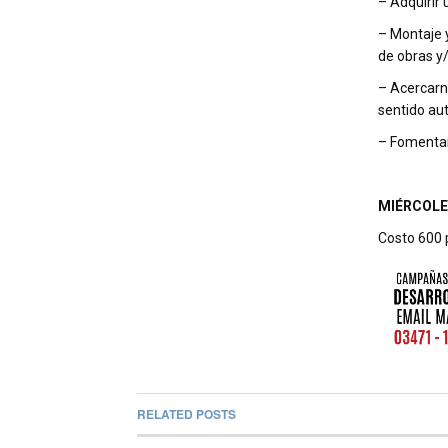
– Adquirir 
– Montaje 
de obras y
– Acercarno
sentido aut
– Fomentar 
MIÉRCOLES 
Costo 600 p
RELATED POSTS