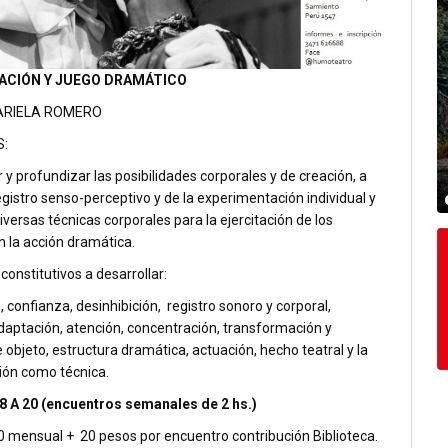
ACIÓN Y JUEGO DRAMÁTICO
ARIELA ROMERO
:
r y profundizar las posibilidades corporales y de creación, a
registro senso-perceptivo y de la experimentación individual y
iversas técnicas corporales para la ejercitación de los
n la acción dramática.
onstitutivos a desarrollar:
, confianza, desinhibición, registro sonoro y corporal,
daptación, atención, concentración, transformación y
 objeto, estructura dramática, actuación, hecho teatral y la
ión como técnica.
 A 20 (encuentros semanales de 2 hs.)
0 mensual + 20 pesos por encuentro contribución Biblioteca.