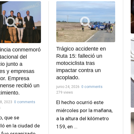
Trágico accidente en
vincia conmemoró
Ruta 15: falleció un
Nacional del
motociclista tras
o junto a
impactar contra un
des y empresas
acoplado.
tor. Empresa
nense recibió un
junio 24, 2026
0 comments
imiento.
279 views
El hecho ocurrió este
8, 2023
0 comments
s
miércoles por la mañana,
o, que se
a la altura del kilómetro
ló en la ciudad de
159, en ...
, fue organizado