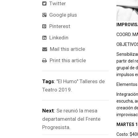
Twitter
Google plus
IMPROVIS
Pinterest
COORD. M
Linkedin
OBJETIVOS
Mail this article
Sensibiliza
Print this article
partir del 
grupal de d
impulsos e
Tags
:
"El Humo" Talleres de
Elementos c
Teatro 2019.
Integración
escucha, a
creación de
Next
:
Se reunió la mesa
improvisac
departamental del Frente
MARTES 18
Progresista.
Costo: $40