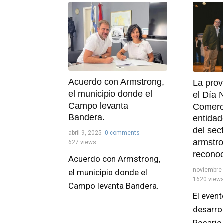
Acuerdo con Armstrong,
La pro
el municipio donde el
el Día 
Campo levanta
Comerci
Bandera.
entida
del sec
abril 9, 2025
0 comments
armstro
627 views
reconoc
Acuerdo con Armstrong,
noviembre 
el municipio donde el
1620 view
Campo levanta Bandera.
El event
desarrol
Rosario