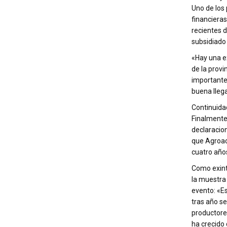
Uno de los 
financieras
recientes d
subsidiado
«Hay una e
de la provi
importante
buena llega
Continuida
Finalmente
declaracion
que Agroac
cuatro año
Como exint
la muestra 
evento: «E
tras año s
productores
ha crecido 