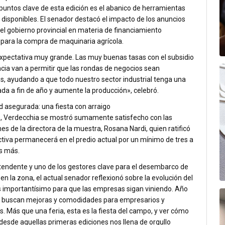
puntos clave de esta edición es el abanico de herramientas
 disponibles. El senador destacó el impacto de los anuncios
el gobierno provincial en materia de financiamiento
 para la compra de maquinaria agrícola.
xpectativa muy grande. Las muy buenas tasas con el subsidio
ncia van a permitir que las rondas de negocios sean
s, ayudando a que todo nuestro sector industrial tenga una
da a fin de año y aumente la producción», celebró.
d asegurada: una fiesta con arraigo
, Verdecchia se mostró sumamente satisfecho con las
es de la directora de la muestra, Rosana Nardi, quien ratificó
tiva permanecerá en el predio actual por un mínimo de tres a
s más.
endente y uno de los gestores clave para el desembarco de
en la zona, el actual senador reflexionó sobre la evolución del
s importantísimo para que las empresas sigan viniendo. Año
e buscan mejoras y comodidades para empresarios y
. Más que una feria, esta es la fiesta del campo, y ver cómo
desde aquellas primeras ediciones nos llena de orgullo