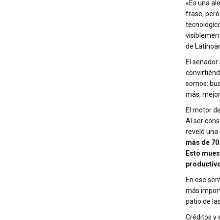
«Es una ale
frase, pero
tecnológico
visiblemen
de Latinoa
El senador 
convirtiénd
somos: bus
más, mejor
El motor d
Al ser cons
reveló una 
más de 70
Esto mues
productivo
En ese sent
más importa
patio de la
Créditos y 