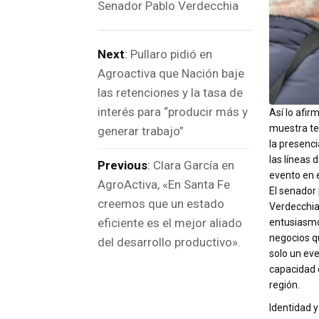
Senador Pablo Verdecchia
Next
:
Pullaro pidió en
Agroactiva que Nación baje
las retenciones y la tasa de
interés para “producir más y
Así lo afir
muestra te
generar trabajo”
la presenci
las líneas 
Previous
:
Clara García en
evento en e
AgroActiva, «En Santa Fe
El senador 
creemos que un estado
Verdecchia,
eficiente es el mejor aliado
entusiasmo
negocios qu
del desarrollo productivo».
solo un even
capacidad 
región.
Identidad 