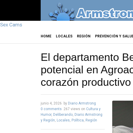
Sex Cams
HOME
LOCALES
REGIÓN
PREVENCIÓN Y SALU
El departamento Be
potencial en Agroa
corazón productivo 
junio 4, 2026
by
Diario Armstrong
0 comments
267 views
on
Cultura y
Humor
,
Deliberando
,
Diario Armstrong
y Región
,
Locales
,
Política
,
Región