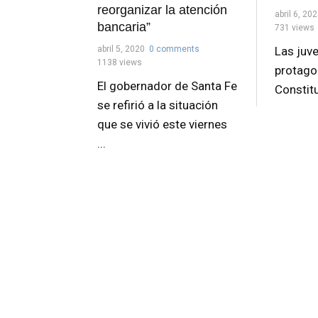
reorganizar la atención
abril 6, 20
bancaria”
731 views
abril 5, 2020
0 comments
Las juv
1138 views
protago
El gobernador de Santa Fe
Constit
se refirió a la situación
que se vivió este viernes
...