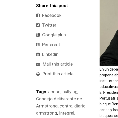
Share this post
Facebook
Twitter
Google plus
Pinterest
Linkedin
Mail this article
En un deba
Print this article
propone ab
institucion
educativas 
Tags
:
acoso
,
bullying
,
El Preside
Pertusati, 
Concejo deliberante de
bloque Ren
Armstrong
,
contra
,
diario
acoso y los
armstrong
,
Integral
,
bloques, s