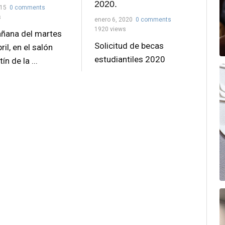
2020.
015
0 comments
s
enero 6, 2020
0 comments
1920 views
añana del martes
Solicitud de becas
ril, en el salón
estudiantiles 2020
ín de la ...