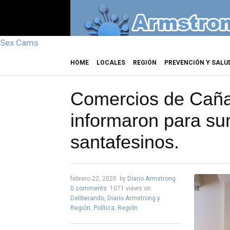
Sex Cams
HOME
LOCALES
REGIÓN
PREVENCIÓN Y SALU
Comercios de Cañ
informaron para su
santafesinos.
febrero 22, 2020
by
Diario Armstrong
0 comments
1071 views
on
Deliberando
,
Diario Armstrong y
Región
,
Política
,
Región