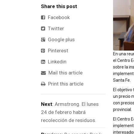
Share this post
Facebook
Twitter
Google plus
Pinterest
En una reu
el Centro 
Linkedin
sobre la i
Mail this article
implementa
Santa Fe.
Print this article
El objetiv
un precio 
con precios
Next
:
Armstrong. El lunes
provincial.
24 de febrero habrá
El Centro 
recolección de residuos.
implementa
interesado