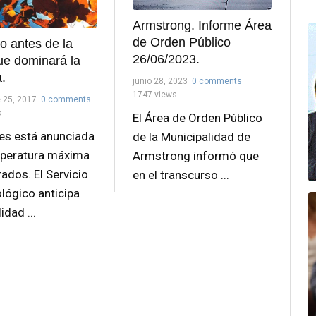
Armstrong. Informe Área
de Orden Público
to antes de la
26/06/2023.
que dominará la
.
junio 28, 2023
0 comments
1747 views
 25, 2017
0 comments
s
El Área de Orden Público
nes está anunciada
de la Municipalidad de
peratura máxima
Armstrong informó que
ados. El Servicio
en el transcurso ...
lógico anticipa
idad ...