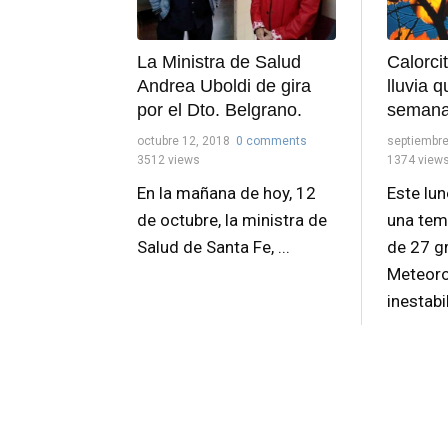
Calorci
La Ministra de Salud
lluvia 
Andrea Uboldi de gira
semana
por el Dto. Belgrano.
septiembre
octubre 12, 2018
0 comments
1374 view
3512 views
Este lu
En la mañana de hoy, 12
una tem
de octubre, la ministra de
de 27 gr
Salud de Santa Fe, ...
Meteoro
inestabil