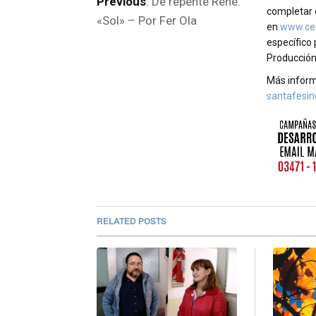
Previous
:
De repente René:
completar
«Sol» – Por Fer Ola
en
www.cen
específico 
Producción,
Más infor
santafesin
RELATED POSTS