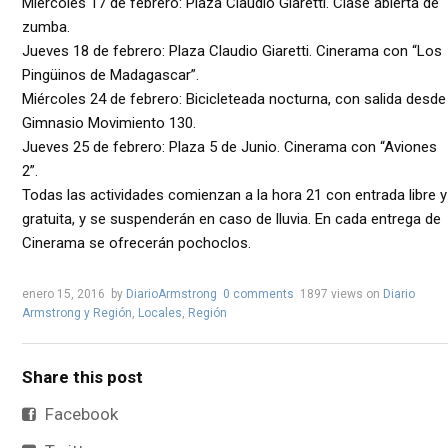
Miércoles 17 de febrero: Plaza Claudio Giaretti. Clase abierta de
zumba.
Jueves 18 de febrero: Plaza Claudio Giaretti. Cinerama con “Los
Pingüinos de Madagascar”.
Miércoles 24 de febrero: Bicicleteada nocturna, con salida desde
Gimnasio Movimiento 130.
Jueves 25 de febrero: Plaza 5 de Junio. Cinerama con “Aviones
2”.
Todas las actividades comienzan a la hora 21 con entrada libre y
gratuita, y se suspenderán en caso de lluvia. En cada entrega de
Cinerama se ofrecerán pochoclos.
enero 15, 2016
by
DiarioArmstrong
0 comments
1897 views
on
Diario
Armstrong y Región
,
Locales
,
Región
Share this post
Facebook