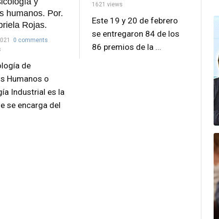
sicología y
1621 views
s humanos. Por.
Este 19 y 20 de febrero
briela Rojas.
se entregaron 84 de los
2021
0 comments
86 premios de la ...
s
ología de
os Humanos o
ía Industrial es la
e se encarga del