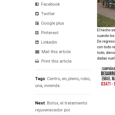
Facebook
Twitter
Google plus
El hecho se
Pinterest
cuando los
De regreso 
Linkedin
con todo re
Mail this article
todo, diero
dadas vuelt
Print this article
Tags
:
Centro
,
en
,
pleno
,
robo
,
una
,
vivienda
Next
:
Botox, el tratamiento
rejuvenecedor por