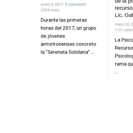
de la p
enero 3, 2017
0 comments
recurso
2004 views
Lic. Ga
Durante las primeras
mayo 30, 
horas del 2017, un grupo
1101 view
de jóvenes
La Psic
armstronenses concreto
Recurs
la “Serenata Solidaria” ...
Psicolog
rama qu
...