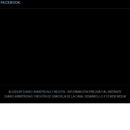
FACEBOOK
© 2026 BY
DIARIO ARMSTRONG Y REGIÓN
- INFORMACIÓN PRECISA Y AL INSTANTE
DIARIO ARMSTRONG Y REGIÓN DE GRACIELA DE LA CASA. DESARROLLO F10 WEB MEDIA