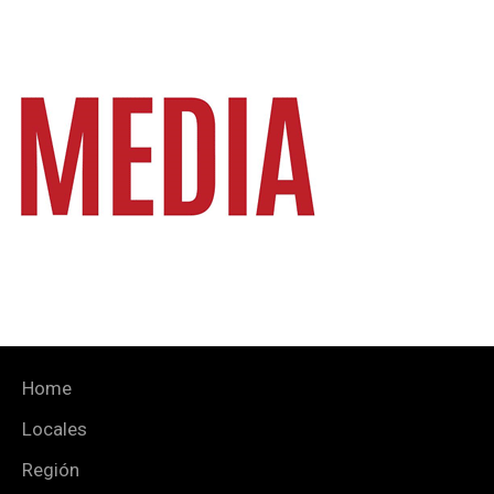
Home
Locales
Región