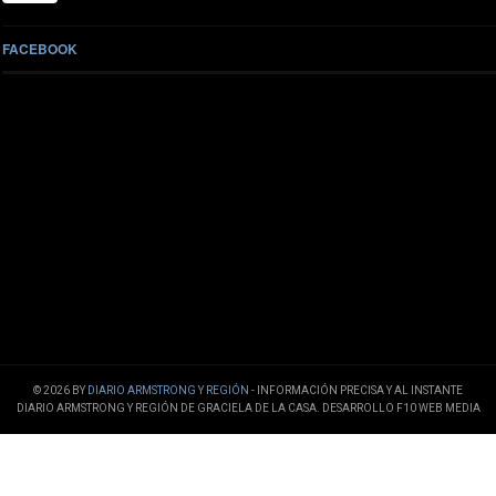
FACEBOOK
© 2026 BY
DIARIO ARMSTRONG Y REGIÓN
- INFORMACIÓN PRECISA Y AL INSTANTE
DIARIO ARMSTRONG Y REGIÓN DE GRACIELA DE LA CASA. DESARROLLO F10 WEB MEDIA