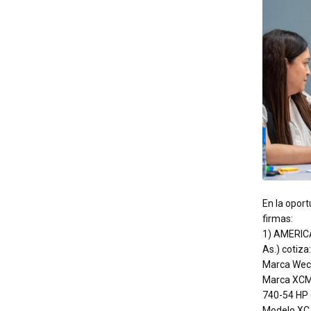
En la oport
firmas:
1) AMERICA
As.) cotiza
Marca Weca
Marca XCM
740-54 HP 
Modelo XC