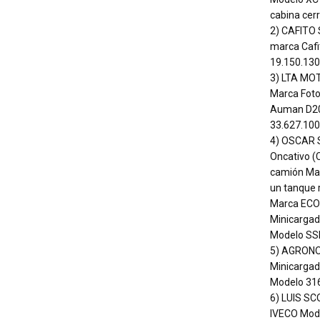
cabina cerr
2) CAFITO S
marca Cafit
19.150.130
3) LTA MOTO
Marca Fot
Auman D202
33.627.100
4) OSCAR S
Oncativo (C
camión Mar
un tanque 
Marca ECON
Minicargad
Modelo SSL
5) AGRONORT
Minicargad
Modelo 316
6) LUIS SC
IVECO Mod