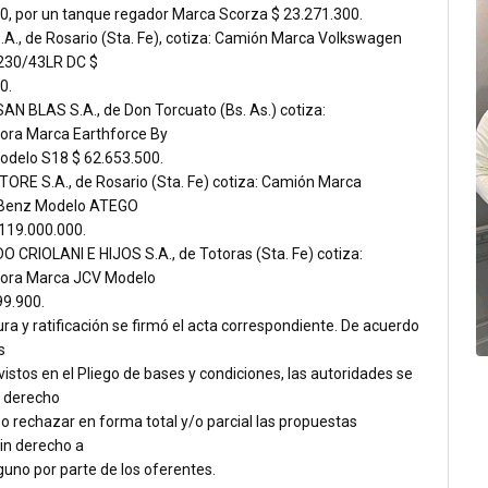
0, por un tanque regador Marca Scorza $ 23.271.300.
.A., de Rosario (Sta. Fe), cotiza: Camión Marca Volkswagen
230/43LR DC $
0.
AN BLAS S.A., de Don Torcuato (Bs. As.) cotiza:
ora Marca Earthforce By
delo S18 $ 62.653.500.
ORE S.A., de Rosario (Sta. Fe) cotiza: Camión Marca
Benz Modelo ATEGO
119.000.000.
 CRIOLANI E HIJOS S.A., de Totoras (Sta. Fe) cotiza:
dora Marca JCV Modelo
99.900.
ura y ratificación se firmó el acta correspondiente. De acuerdo
s
istos en el Pliego de bases y condiciones, las autoridades se
l derecho
o rechazar en forma total y/o parcial las propuestas
sin derecho a
uno por parte de los oferentes.