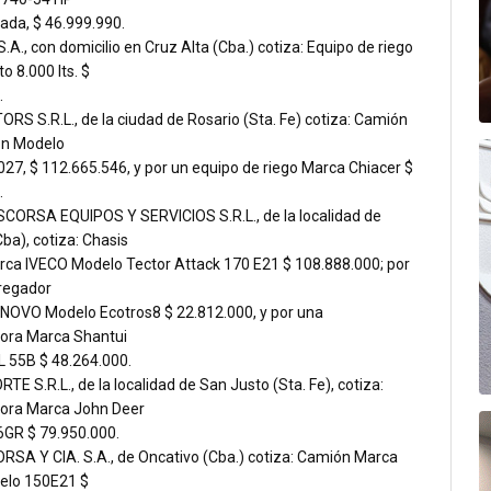
ada, $ 46.999.990.
.A., con domicilio en Cruz Alta (Cba.) cotiza: Equipo de riego
o 8.000 lts. $
.
RS S.R.L., de la ciudad de Rosario (Sta. Fe) cotiza: Camión
on Modelo
7, $ 112.665.546, y por un equipo de riego Marca Chiacer $
.
CORSA EQUIPOS Y SERVICIOS S.R.L., de la localidad de
ba), cotiza: Chasis
ca IVECO Modelo Tector Attack 170 E21 $ 108.888.000; por
regador
OVO Modelo Ecotros8 $ 22.812.000, y por una
ora Marca Shantui
 55B $ 48.264.000.
E S.R.L., de la localidad de San Justo (Sta. Fe), cotiza:
ora Marca John Deer
GR $ 79.950.000.
ORSA Y CIA. S.A., de Oncativo (Cba.) cotiza: Camión Marca
elo 150E21 $