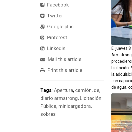
Facebook
Twitter
Google plus
Pinterest
Linkedin
El jueves 8
Armstrong,
Mail this article
procediero
Licitación 
Print this article
la adquisic
con capacid
de agua, c
Tags
:
Apertura
,
camión
,
de
,
diario armstrong
,
Licitación
Pública
,
minicargadora
,
sobres