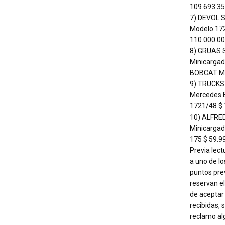
109.693.35
7) DEVOL S
Modelo 17
110.000.00
8) GRUAS S
Minicargad
BOBCAT Mo
9) TRUCKST
Mercedes 
1721/48 $ 
10) ALFREDO
Minicarga
175 $ 59.9
Previa lect
a uno de lo
puntos prev
reservan e
de aceptar 
recibidas, 
reclamo alg