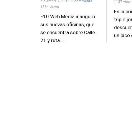
diciembre 2, 2016
0 comments
1137 view
1684 views
En la pr
F10 Web Media inauguró
triple j
sus nuevas oficinas, que
descuen
se encuentra sobre Calle
un pico 
21 y ruta ...