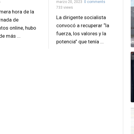
marzo 20, 2023
0 comments
s
733 views
imera hora de la
La dirigente socialista
ornada de
convocó a recuperar “la
tos online, hubo
fuerza, los valores y la
de más ...
potencia” que tenía ...