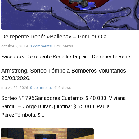
De repente René: «Ballena» – Por Fer Ola
octubre 5, 2019
0 comments
1221 views
Facebook: De repente René Instagram: De repente René
Armstrong. Sorteo Tómbola Bomberos Voluntarios
25/03/2026.
marzo 26, 2026
0 comments
416 views
Sorteo N° 796Ganadores:Cuaterno: $ 40.000: Viviana
Santilli – Jorge DuránQuintina: $ 55.000: Paula
PérezTómbola: $ ...