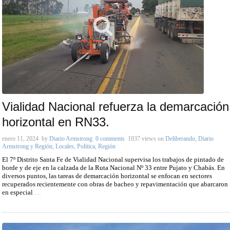
Vialidad Nacional refuerza la demarcación
horizontal en RN33.
enero 11, 2024
by
Diario Armstrong
0 comments
1037 views
on
Deliberando
,
Diario
Armstrong y Región
,
Locales
,
Política
,
Región
El 7º Distrito Santa Fe de Vialidad Nacional supervisa los trabajos de pintado de
borde y de eje en la calzada de la Ruta Nacional Nº 33 entre Pujato y Chabás. En
diversos puntos, las tareas de demarcación horizontal se enfocan en sectores
recuperados recientemente con obras de bacheo y repavimentación que abarcaron
en especial
…