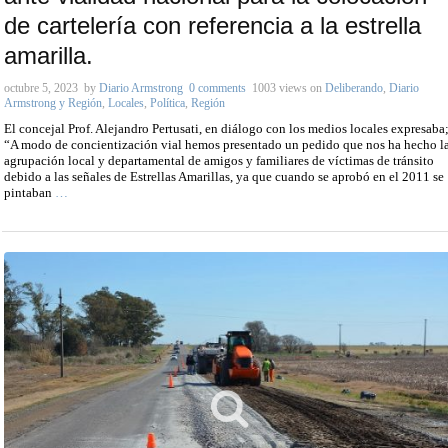
de cartelería con referencia a la estrella
amarilla.
octubre 5, 2023
by
Diario Armstrong
0 comments
1003 views
on
Deliberando
,
Diario
Armstrong y Región
,
Locales
,
Política
,
Región
El concejal Prof. Alejandro Pertusati, en diálogo con los medios locales expresaba
“A modo de concientización vial hemos presentado un pedido que nos ha hecho l
agrupación local y departamental de amigos y familiares de víctimas de tránsito
debido a las señales de Estrellas Amarillas, ya que cuando se aprobó en el 2011 se
pintaban
…