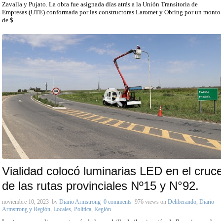
Zavalla y Pujato. La obra fue asignada días atrás a la Unión Transitoria de
Empresas (UTE) conformada por las constructoras Laromet y Obring por un monto
de $
…
Vialidad colocó luminarias LED en el cruc
de las rutas provinciales Nº15 y N°92.
noviembre 10, 2023
by
Diario Armstrong
0 comments
976 views
on
Deliberando
,
Diario
Armstrong y Región
,
Locales
,
Política
,
Región