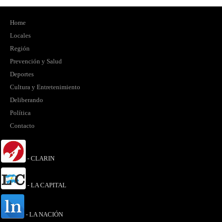
Home
Locales
Región
Prevención y Salud
Deportes
Cultura y Entretenimiento
Deliberando
Política
Contacto
- CLARIN
- LA CAPITAL
- LA NACIÓN