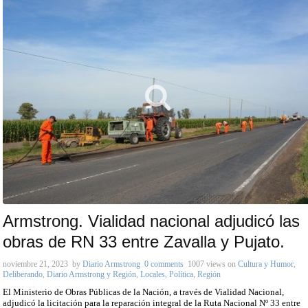
Armstrong. Vialidad nacional adjudicó las
obras de RN 33 entre Zavalla y Pujato.
noviembre 21, 2023
by
Diario Armstrong
0 comments
1007 views
on
Cultura y Humor
,
Deliberando
,
Diario Armstrong y Región
,
Locales
,
Política
,
Región
El Ministerio de Obras Públicas de la Nación, a través de Vialidad Nacional,
adjudicó la licitación para la reparación integral de la Ruta Nacional Nº 33 entre