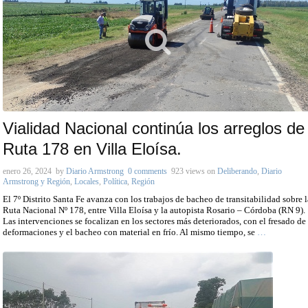
Vialidad Nacional continúa los arreglos de
Ruta 178 en Villa Eloísa.
enero 26, 2024
by
Diario Armstrong
0 comments
923 views
on
Deliberando
,
Diario
Armstrong y Región
,
Locales
,
Política
,
Región
El 7º Distrito Santa Fe avanza con los trabajos de bacheo de transitabilidad sobre l
Ruta Nacional Nº 178, entre Villa Eloísa y la autopista Rosario – Córdoba (RN 9).
Las intervenciones se focalizan en los sectores más deteriorados, con el fresado de
deformaciones y el bacheo con material en frío. Al mismo tiempo, se
…