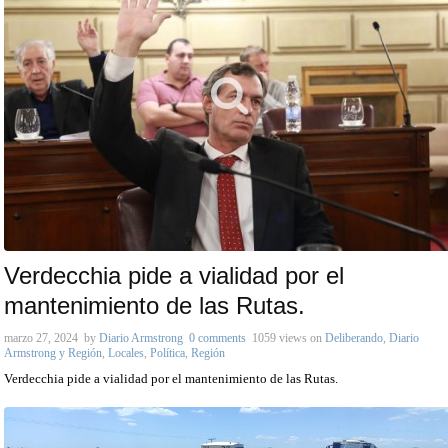
Verdecchia pide a vialidad por el
mantenimiento de las Rutas.
marzo 27, 2024
by
Diario Armstrong
0 comments
1059 views
on
Deliberando
,
Diario
Armstrong y Región
,
Locales
,
Política
,
Región
Verdecchia pide a vialidad por el mantenimiento de las Rutas.