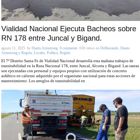
Vialidad Nacional Ejecuta Bacheos sobre
RN 178 entre Juncal y Bigand.
agosto 11, 2025
by
Diario Armstrong
0 comments
630 views
on
Deliberando
,
Diario
Armstrong y Región
,
Locales
,
Política
,
Región
El 7º Distrito Santa Fe de Vialidad Nacional desarrolla esta mañana trabajos de
transitabilidad en la Ruta Nacional 178, entre Juncal, Alcorta y Bigand. Las tareas
son ejecutadas con personal y equipos propios con utilización de concreto
asfáltico en caliente adquirido por el organismo nacional para estas acciones de
mantenimiento. Los arreglos de transitabilidad en
…