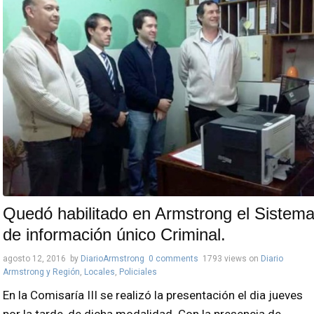
Quedó habilitado en Armstrong el Sistem
de información único Criminal.
agosto 12, 2016
by
DiarioArmstrong
0 comments
1793 views
on
Diario
Armstrong y Región
,
Locales
,
Policiales
En la Comisaría III se realizó la presentación el dia jueves
por la tarde, de dicha modalidad. Con la presencia de