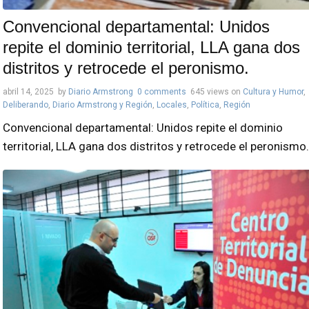
Convencional departamental: Unidos
repite el dominio territorial, LLA gana dos
distritos y retrocede el peronismo.
abril 14, 2025
by
Diario Armstrong
0 comments
645 views
on
Cultura y Humor
,
Deliberando
,
Diario Armstrong y Región
,
Locales
,
Política
,
Región
Convencional departamental: Unidos repite el dominio
territorial, LLA gana dos distritos y retrocede el peronismo.