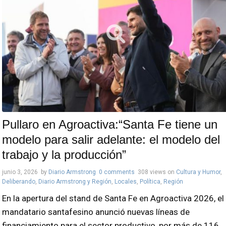
Pullaro en Agroactiva:“Santa Fe tiene un
modelo para salir adelante: el modelo del
trabajo y la producción”
junio 3, 2026
by
Diario Armstrong
0 comments
308 views
on
Cultura y Humor
,
Deliberando
,
Diario Armstrong y Región
,
Locales
,
Política
,
Región
En la apertura del stand de Santa Fe en Agroactiva 2026, el
mandatario santafesino anunció nuevas líneas de
financiamiento para el sector productivo, por más de 116