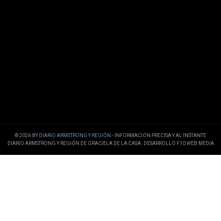
© 2026 BY
DIARIO ARMSTRONG Y REGIÓN
- INFORMACIÓN PRECISA Y AL INSTANTE
DIARIO ARMSTRONG Y REGIÓN DE GRACIELA DE LA CASA. DESARROLLO F10 WEB MEDIA