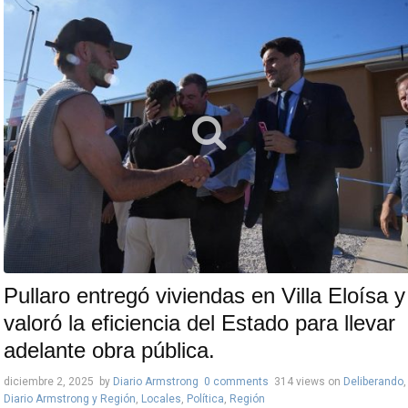
Pullaro entregó viviendas en Villa Eloísa y
valoró la eficiencia del Estado para llevar
adelante obra pública.
diciembre 2, 2025
by
Diario Armstrong
0 comments
314 views
on
Deliberando
,
Diario Armstrong y Región
,
Locales
,
Política
,
Región