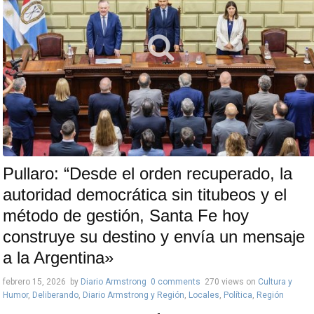
Pullaro: “Desde el orden recuperado, la
autoridad democrática sin titubeos y el
método de gestión, Santa Fe hoy
construye su destino y envía un mensaje
a la Argentina»
febrero 15, 2026
by
Diario Armstrong
0 comments
270 views
on
Cultura y
Humor
,
Deliberando
,
Diario Armstrong y Región
,
Locales
,
Política
,
Región