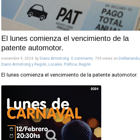
El lunes comienza el vencimiento de la
patente automotor.
noviembre 9, 2024
by
Diario Armstrong
0 comments
709 views
on
Deliberando
Diario Armstrong y Región
,
Locales
,
Política
,
Región
El lunes comienza el vencimiento de la patente automotor.