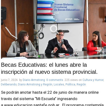
Becas Educativas: el lunes abre la
inscripción al nuevo sistema provincial.
junio 7, 2026
by
Diario Armstrong
0 comments
225 views
on
Cultura y Humor
,
Deliberando
,
Diario Armstrong y Región
,
Locales
,
Política
,
Región
Se podrán anotar hasta el 22 de junio de manera online
través del sistema “Mi Escuela” ingresando
a www.educacion.santafe.gob.ar . El programa contempla