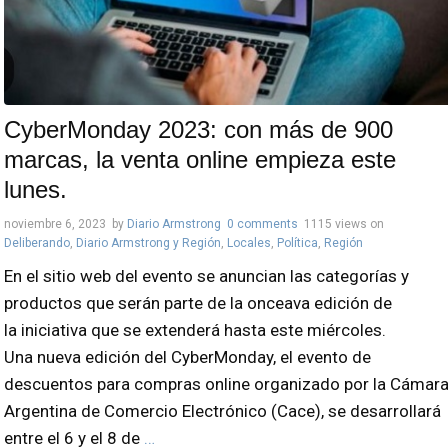
CyberMonday 2023: con más de 900
marcas, la venta online empieza este
lunes.
noviembre 6, 2023
by
Diario Armstrong
0 comments
1115 views
on
Deliberando
,
Diario Armstrong y Región
,
Locales
,
Política
,
Región
En el sitio web del evento se anuncian las categorías y
productos que serán parte de la onceava edición de
la iniciativa que se extenderá hasta este miércoles.
Una nueva edición del CyberMonday, el evento de
descuentos para compras online organizado por la Cámar
Argentina de Comercio Electrónico (Cace), se desarrollará
entre el 6 y el 8 de
…