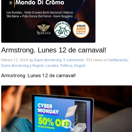
Armstrong. Lunes 12 de carnaval!
febrero 12, 2024
by
Diario Armstrong
0 comments
933 views
on
Deliberando
,
Diario Armstrong y Región
,
Locales
,
Política
,
Región
Armstrong. Lunes 12 de carnaval!