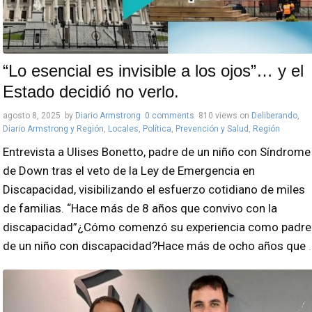
“Lo esencial es invisible a los ojos”… y el
Estado decidió no verlo.
agosto 8, 2025
by
Diario Armstrong
0 comments
810 views
on
Deliberando
,
Diario Armstrong y Región
,
Locales
,
Política
,
Prevención y Salud
,
Región
Entrevista a Ulises Bonetto, padre de un niño con Síndrome
de Down tras el veto de la Ley de Emergencia en
Discapacidad, visibilizando el esfuerzo cotidiano de miles
de familias. “Hace más de 8 años que convivo con la
discapacidad”¿Cómo comenzó su experiencia como padre
de un niño con discapacidad?Hace más de ocho años que