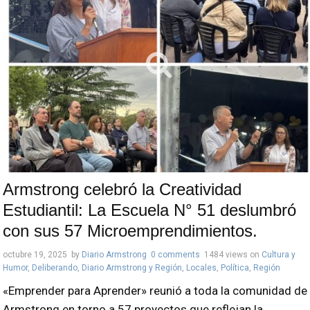
Armstrong celebró la Creatividad
Estudiantil: La Escuela N° 51 deslumbró
con sus 57 Microemprendimientos.
octubre 19, 2025
by
Diario Armstrong
0 comments
1484 views
on
Cultura y
Humor
,
Deliberando
,
Diario Armstrong y Región
,
Locales
,
Política
,
Región
«Emprender para Aprender» reunió a toda la comunidad de
Armstrong en torno a 57 proyectos que reflejan la