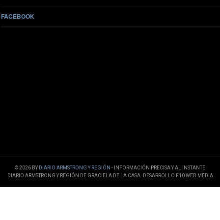
FACEBOOK
© 2026 BY
DIARIO ARMSTRONG Y REGIÓN
- INFORMACIÓN PRECISA Y AL INSTANTE
DIARIO ARMSTRONG Y REGIÓN DE GRACIELA DE LA CASA. DESARROLLO F10 WEB MEDIA