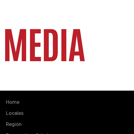
Home
Locales
Región