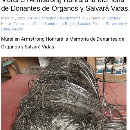
de Donantes de Órganos y Salvará Vidas.
mayo 21, 2025
by
Diario Armstrong
0 comments
1529 views
on
Cultura y
Humor
,
Deliberando
,
Diario Armstrong y Región
,
Locales
,
Política
,
Prevención y
Salud
,
Región
Mural en Armstrong Honrará la Memoria de Donantes de
Órganos y Salvará Vidas.