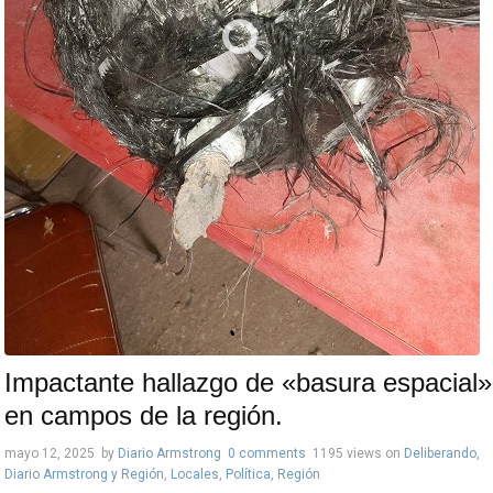
Impactante hallazgo de «basura espacial»
en campos de la región.
mayo 12, 2025
by
Diario Armstrong
0 comments
1195 views
on
Deliberando
,
Diario Armstrong y Región
,
Locales
,
Política
,
Región