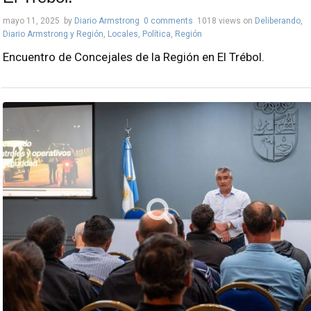
mayo 11, 2025
by
Diario Armstrong
0 comments
1018 views
on
Deliberando
,
Diario Armstrong y Región
,
Locales
,
Política
,
Región
Encuentro de Concejales de la Región en El Trébol.