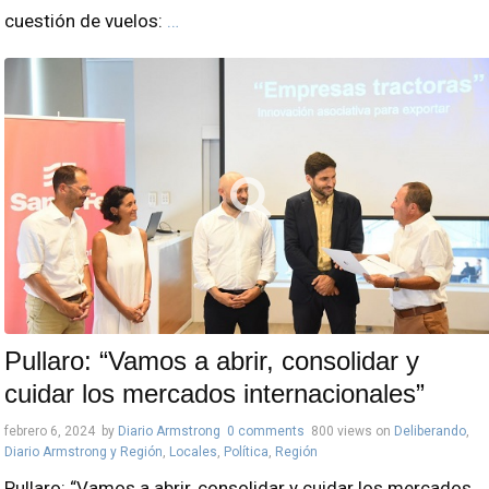
cuestión de vuelos:
…
Pullaro: “Vamos a abrir, consolidar y
cuidar los mercados internacionales”
febrero 6, 2024
by
Diario Armstrong
0 comments
800 views
on
Deliberando
,
Diario Armstrong y Región
,
Locales
,
Política
,
Región
Pullaro: “Vamos a abrir, consolidar y cuidar los mercados