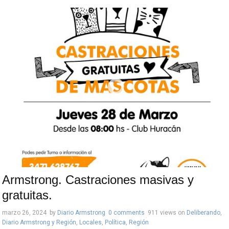
Armstrong. Castraciones masivas y
gratuitas.
marzo 26, 2024
by
Diario Armstrong
0 comments
911 views
on
Deliberando
,
Diario Armstrong y Región
,
Locales
,
Política
,
Región