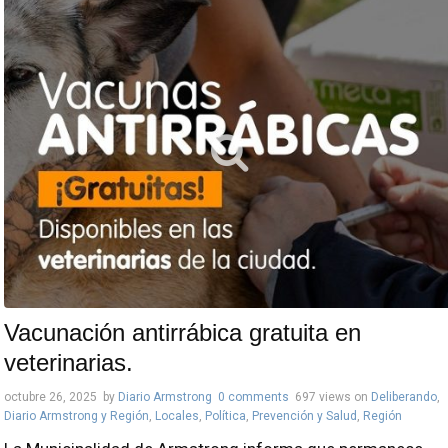
Vacunación antirrábica gratuita en
veterinarias.
octubre 26, 2025
by
Diario Armstrong
0 comments
697 views
on
Deliberando
,
Diario Armstrong y Región
,
Locales
,
Política
,
Prevención y Salud
,
Región