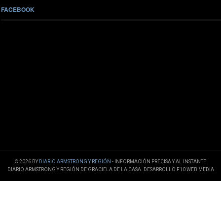
FACEBOOK
© 2026 BY
DIARIO ARMSTRONG Y REGIÓN
- INFORMACIÓN PRECISA Y AL INSTANTE
DIARIO ARMSTRONG Y REGIÓN DE GRACIELA DE LA CASA. DESARROLLO F10 WEB MEDIA