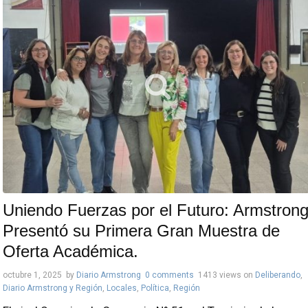
Uniendo Fuerzas por el Futuro: Armstron
Presentó su Primera Gran Muestra de
Oferta Académica.
octubre 1, 2025
by
Diario Armstrong
0 comments
1413 views
on
Deliberando
,
Diario Armstrong y Región
,
Locales
,
Política
,
Región