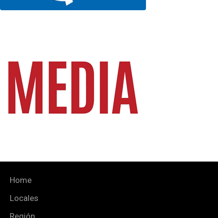
Home
Locales
Región