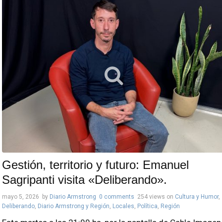
Gestión, territorio y futuro: Emanuel
Sagripanti visita «Deliberando».
mayo 5, 2026
by
Diario Armstrong
0 comments
254 views
on
Cultura y Humor
,
Deliberando
,
Diario Armstrong y Región
,
Locales
,
Política
,
Región