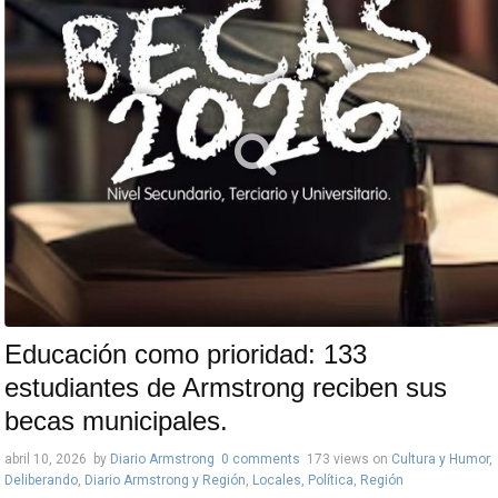
Educación como prioridad: 133
estudiantes de Armstrong reciben sus
becas municipales.
abril 10, 2026
by
Diario Armstrong
0 comments
173 views
on
Cultura y Humor
,
Deliberando
,
Diario Armstrong y Región
,
Locales
,
Política
,
Región