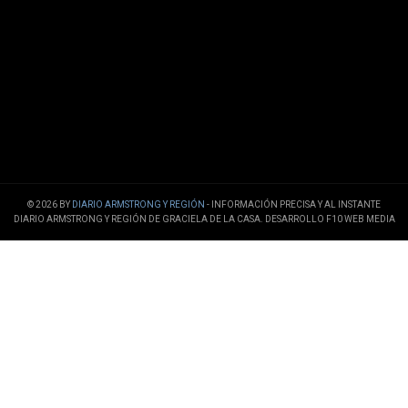
© 2026 BY
DIARIO ARMSTRONG Y REGIÓN
- INFORMACIÓN PRECISA Y AL INSTANTE
DIARIO ARMSTRONG Y REGIÓN DE GRACIELA DE LA CASA. DESARROLLO F10 WEB MEDIA