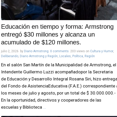
Educación en tiempo y forma: Armstrong
entregó $30 millones y alcanza un
acumulado de $120 millones.
julio 2, 2026
by
Diario Armstrong
0 comments
203 views
on
Cultura y Humor
,
Deliberando
,
Diario Armstrong y Región
,
Locales
,
Política
,
Región
En el salón San Martín de la Municipalidad de Armstrong, el
Intendente Guillermo Luzzi acompañadopor la Secretaria
de Educación y Desarrollo Integral Rosana Siri, hizo entreg
del Fondo de AsistenciaEducativa (F.A.E.) correspondiente 
los meses de julio y agosto, por un total de $ 30.000.000.-
En la oportunidad, directivos y cooperadores de las
escuelas y Biblioteca
…