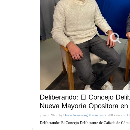
Deliberando: El Concejo Del
Nueva Mayoría Opositora en
julio 8, 2025
by
Diario Armstrong
0 comments
708 views
on
D
Deliberando: El Concejo Deliberante de Cañada de Góme