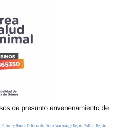
sos de presunto envenenamiento de
on
Cultura y Humor
,
Deliberando
,
Diario Armstrong y Región
,
Política
,
Región