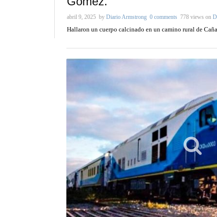
Gómez.
abril 9, 2025
by
Diario Armstrong
0 comments
778 views
on
D
Hallaron un cuerpo calcinado en un camino rural de Cañ