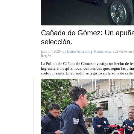
Cañada de Gómez: Un apuñala
selección.
julio 17, 2026
by
Diario Armstrong
0 comments
232 views
on
Región
La Policía de Cañada de Gómez investiga un hecho de les
ingresara al hospital local con heridas que, según las pr
cortopunzante. El episodio se registró en la zona de calle