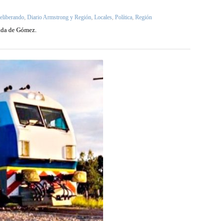
eliberando
,
Diario Armstrong y Región
,
Locales
,
Política
,
Región
ada de Gómez.