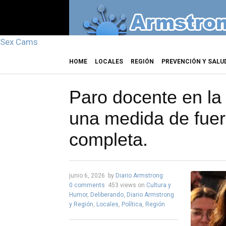
Sex Cams
HOME
LOCALES
REGIÓN
PREVENCIÓN Y SALU
Paro docente en l
una medida de fue
completa.
junio 6, 2026
by
Diario Armstrong
0 comments
453 views
on
Cultura y
Humor
,
Deliberando
,
Diario Armstrong
y Región
,
Locales
,
Política
,
Región