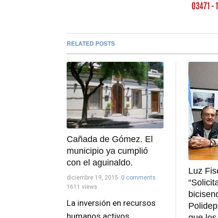
RELATED POSTS
Cañada de Gómez. El
municipio ya cumplió
con el aguinaldo.
Luz Fis
diciembre 19, 2015
0 comments
“Solici
1611 views
bicisen
La inversión en recursos
Polidep
humanos activos
que los