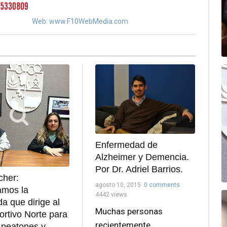
Web: www.F10WebMedia.com
Enfermedad de
Alzheimer y Demencia.
Por Dr. Adriel Barrios.
cher:
agosto 10, 2015
0 comments
tamos la
4442 views
da que dirige al
Muchas personas
ortivo Norte para
recientemente
 peatones y