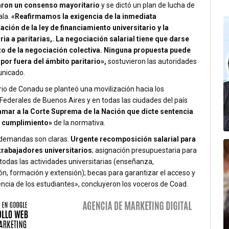
aron un consenso mayoritario
y se dictó un plan de lucha de
ala.
«Reafirmamos la exigencia de la inmediata
ción de la ley de financiamiento universitario y la
ia a paritarias,. La negociación salarial tiene que darse
to de la negociación colectiva. Ninguna propuesta puede
 por fuera del ámbito paritario»,
sostuvieron las autoridades
nicado.
rio de Conadu se planteó una movilización hacia los
Federales de Buenos Aires y en todas las ciudades del país
amar a la Corte Suprema de la Nación que dicte sentencia
l cumplimiento»
de la normativa.
demandas son claras.
Urgente recomposición salarial para
trabajadores universitarios
; asignación presupuestaria para
todas las actividades universitarias (enseñanza,
ón, formación y extensión); becas para garantizar el acceso y
ncia de los estudiantes», concluyeron los voceros de Coad.