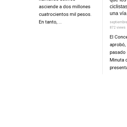
asciende a dos millones
ciclist
una vía
cuatrocientos mil pesos.
En tanto, ...
septiembre
872 views
El Conc
aprobó, 
pasado 
Minuta 
presenta