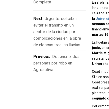
Completa
En el plena
lanzar una
La
Asociac
Next
:
Urgente: solicitan
la
Univers
semana co
evitar el tránsito en un
financiamie
sector de la ciudad por
martes 16 
complicaciones en la obra
La huelga 
de cloacas tras las lluvias.
junio,
en c
Martín Mi
Previous
:
Detienen a dos
secretario
personas por robo en
Universita
Agroactiva.
Coad impul
Si bien apo
Coad prese
realizar pa
plantear u
segundo c
Por el mo