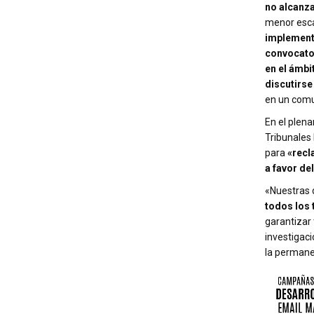
no alcanz
menor esc
implementa
convocator
en el ámbi
discutirse
en un comu
En el plena
Tribunales 
para
«recl
a favor de
«Nuestras 
todos los 
garantizar 
investigaci
la permane