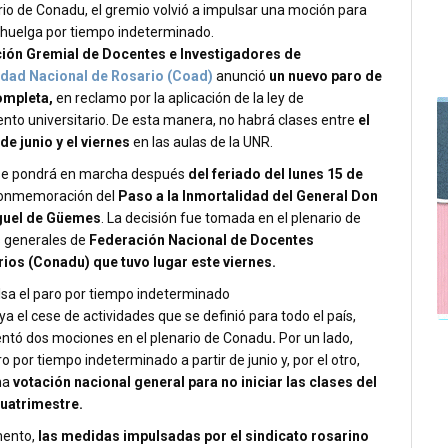
rio de Conadu, el gremio volvió a impulsar una moción para
 huelga por tiempo indeterminado.
ión Gremial de Docentes e Investigadores de
idad Nacional de Rosario (Coad)
anunció
un nuevo paro de
mpleta,
en reclamo por la aplicación de la ley de
nto universitario. De esta manera, no habrá clases entre
el
de junio y el viernes
en las aulas de la UNR.
se pondrá en marcha después
del feriado del lunes 15 de
onmemoración del
Paso a la Inmortalidad del General Don
guel de Güemes
. La decisión fue tomada en el plenario de
s generales de
Federación Nacional de Docentes
rios (Conadu) que tuvo lugar este viernes.
sa el paro por tiempo indeterminado
ya el cese de actividades que se definió para todo el país,
ntó dos mociones en el plenario de Conadu
.
Por un lado,
ro por tiempo indeterminado a partir de junio y, por el otro,
na
votación nacional general para no iniciar las clases del
uatrimestre.
mento,
las medidas impulsadas por el sindicato rosarino